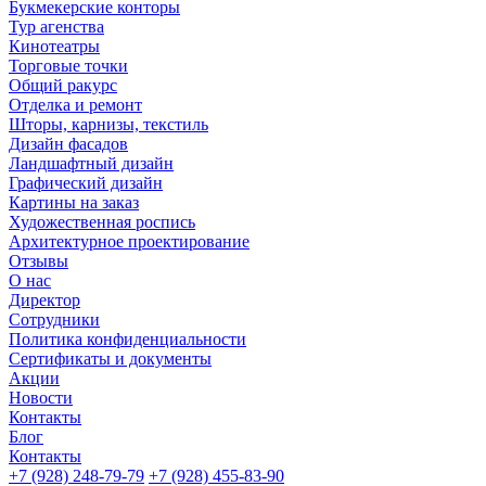
Букмекерские конторы
Тур агенства
Кинотеатры
Торговые точки
Общий ракурс
Отделка и ремонт
Шторы, карнизы, текстиль
Дизайн фасадов
Ландшафтный дизайн
Графический дизайн
Картины на заказ
Художественная роспись
Архитектурное проектирование
Отзывы
О нас
Директор
Сотрудники
Политика конфиденциальности
Сертификаты и документы
Акции
Новости
Контакты
Блог
Контакты
+7 (928) 248-79-79
+7 (928) 455-83-90