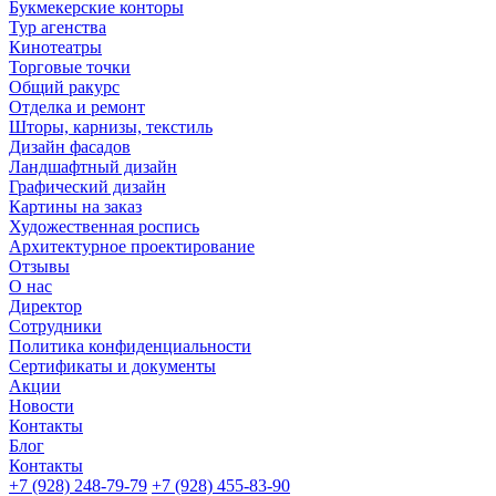
Букмекерские конторы
Тур агенства
Кинотеатры
Торговые точки
Общий ракурс
Отделка и ремонт
Шторы, карнизы, текстиль
Дизайн фасадов
Ландшафтный дизайн
Графический дизайн
Картины на заказ
Художественная роспись
Архитектурное проектирование
Отзывы
О нас
Директор
Сотрудники
Политика конфиденциальности
Сертификаты и документы
Акции
Новости
Контакты
Блог
Контакты
+7 (928) 248-79-79
+7 (928) 455-83-90