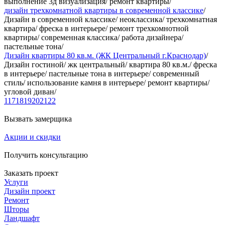
выполнение 3д визуализация/ ремонт квартиры/
дизайн трехкомнатной квартиры в современной классике
/
Дизайн в современной классике/ неоклассика/ трехкомнатная
квартира/ фреска в интерьере/ ремонт трехкомнотной
квартиры/ современная классика/ работа дизайнера/
пастельные тона/
Дизайн квартиры 80 кв.м. (ЖК Центральный г.Краснодар)
/
Дизайн гостиной/ жк центральный/ квартира 80 кв.м./ фреска
в интерьере/ пастельные тона в интерьере/ современный
стиль/ использование камня в интерьере/ ремонт квартиры/
угловой диван/
1
17
18
19
20
21
22
Вызвать замерщика
Акции и скидки
Получить консультацию
Заказать проект
Услуги
Дизайн проект
Ремонт
Шторы
Ландшафт