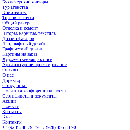
Букмекерские конторы
Тур агенства
Кинотеатры
Торговые точки
Общий ракурс
Отделка и ремонт
Шторы, карнизы, текстиль
Дизайн фасадов
Ландшафтный дизайн
Графический дизайн
Картины на заказ
Художественная роспись
Архитектурное проектирование
Отзывы
О нас
Директор
Сотрудники
Политика конфиденциальности
Сертификаты и документы
Акции
Новости
Контакты
Блог
Контакты
+7 (928) 248-79-79
+7 (928) 455-83-90