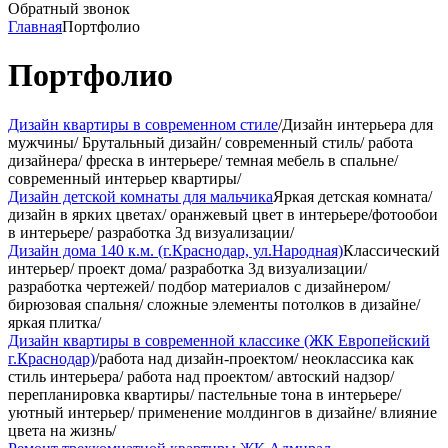
Обратный звонок
Главная
Портфолио
Портфолио
Дизайн квартиры в современном стиле
/Дизайн интерьера для
мужчины/ Брутальный дизайн/ современный стиль/ работа
дизайнера/ фреска в интерьере/ темная мебель в спальне/
современный интерьер квартиры/
Дизайн детской комнаты для мальчика
Яркая детская комната/
дизайн в ярких цветах/ оранжевый цвет в интерьере/фотообои
в интерьере/ разработка 3д визуализации/
Дизайн дома 140 к.м. (г.Краснодар, ул.Народная)
Классический
интерьер/ проект дома/ разработка 3д визуализации/
разработка чертежей/ подбор материалов с дизайнером/
бирюзовая спальня/ сложные элементы потолков в дизайне/
яркая плитка/
Дизайн квартиры в современной классике (ЖК Европейский
г.Краснодар)
/работа над дизайн-проектом/ неоклассика как
стиль интерьера/ работа над проектом/ автоский надзор/
перепланировка квартиры/ пастельные тона в интерьере/
уютный интерьер/ применение молдингов в дизайне/ влияние
цвета на жизнь/