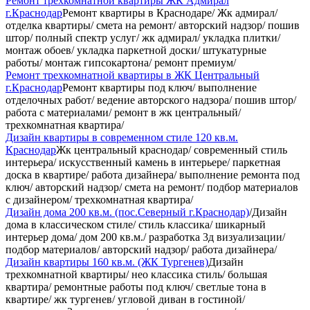
Ремонт трехкомнатной квартиры ЖК Адмирал
г.Краснодар
Ремонт квартиры в Краснодаре/ Жк адмирал/
отделка квартиры/ смета на ремонт/ авторский надзор/ пошив
штор/ полный спектр услуг/ жк адмирал/ укладка плитки/
монтаж обоев/ укладка паркетной доски/ штукатурные
работы/ монтаж гипсокартона/ ремонт премиум/
Ремонт трехкомнатной квартиры в ЖК Центральный
г.Краснодар
Ремонт квартиры под ключ/ выполнение
отделочных работ/ ведение авторского надзора/ пошив штор/
работа с материалами/ ремонт в жк центральный/
трехкомнатная квартира/
Дизайн квартиры в современном стиле 120 кв.м.
Краснодар
Жк центральный краснодар/ современный стиль
интерьера/ искусственный камень в интерьере/ паркетная
доска в квартире/ работа дизайнера/ выполнение ремонта под
ключ/ авторский надзор/ смета на ремонт/ подбор материалов
с дизайнером/ трехкомнатная квартира/
Дизайн дома 200 кв.м. (пос.Северный г.Краснодар)
/Дизайн
дома в классическом стиле/ стиль классика/ шикарный
интерьер дома/ дом 200 кв.м./ разработка 3д визуализации/
подбор материалов/ авторский надзор/ работа дизайнера/
Дизайн квартиры 160 кв.м. (ЖК Тургенев)
Дизайн
трехкомнатной квартиры/ нео классика стиль/ большая
квартира/ ремонтные работы под ключ/ светлые тона в
квартире/ жк тургенев/ угловой диван в гостиной/