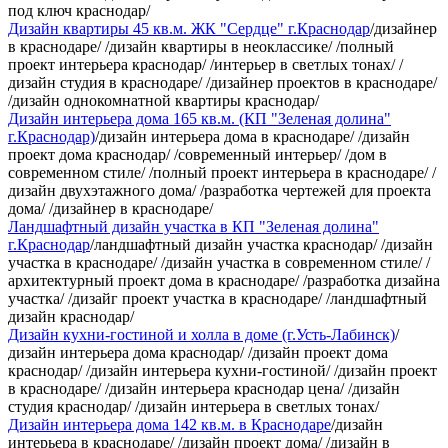
под ключ краснодар/
Дизайн квартиры 45 кв.м. ЖК "Сердце" г.Краснодар
/дизайнер
в краснодаре/ /дизайн квартиры в неоклассике/ /полный
проект интерьера краснодар/ /интерьер в светлых тонах/ /
дизайн студия в краснодаре/ /дизайнер проектов в краснодаре/
/дизайн однокомнатной квартиры краснодар/
Дизайн интерьера дома 165 кв.м. (КП "Зеленая долина"
г.Краснодар)
/дизайн интерьера дома в краснодаре/ /дизайн
проект дома краснодар/ /современный интерьер/ /дом в
современном стиле/ /полный проект интерьера в краснодаре/ /
дизайн двухэтажного дома/ /разработка чертежей для проекта
дома/ /дизайнер в краснодаре/
Ландшафтный дизайн участка в КП "Зеленая долина"
г.Краснодар
/ландшафтный дизайн участка краснодар/ /дизайн
участка в краснодаре/ /дизайн участка в современном стиле/ /
архитектурный проект дома в краснодаре/ /разработка дизайна
участка/ /дизайг проект участка в краснодаре/ /ландшафтный
дизайн краснодар/
Дизайн кухни-гостиной и холла в доме (г.Усть-Лабинск)
/
дизайн интерьера дома краснодар/ /дизайн проект дома
краснодар/ /дизайн интерьера кухни-гостиной/ /дизайн проект
в краснодаре/ /дизайн интерьера краснодар цена/ /дизайн
студия краснодар/ /дизайн интерьера в светлых тонах/
Дизайн интерьера дома 142 кв.м. в Краснодаре
/дизайн
интерьера в краснодаре/ /дизайн проект дома/ /дизайн в