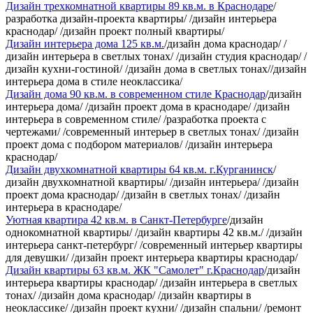
Дизайн трехкомнатной квартиры 89 кв.м. в Краснодаре
/
разработка дизайн-проекта квартиры/ /дизайн интерьера
краснодар/ /дизайн проект полный квартиры/
Дизайн интерьера дома 125 кв.м.
/дизайн дома краснодар/ /
дизайн интерьера в светлых тонах/ /дизайн студия краснодар/ /
дизайн кухни-гостиной/ /дизайн дома в светлых тонах//дизайн
интерьера дома в стиле неоклассика/
Дизайн дома 90 кв.м. в современном стиле Краснодар
/дизайн
интерьера дома/ /дизайн проект дома в краснодаре/ /дизайн
интерьера в современном стиле/ /разработка проекта с
чертежами/ /современный интерьер в светлых тонах/ /дизайн
проект дома с подбором материалов/ /дизайн интерьера
краснодар/
Дизайн двухкомнатной квартиры 64 кв.м. г.Курганинск
/
дизайн двухкомнатной квартиры/ /дизайн интерьера/ /дизайн
проект дома краснодар/ /дизайн в светлых тонах/ /дизайн
интерьера в краснодаре/
Уютная квартира 42 кв.м. в Санкт-Петербурге
/дизайн
однокомнатной квартиры/ /дизайн квартиры 42 кв.м./ /дизайн
интерьера санкт-петербург/ /современный интерьер квартиры
для девушки/ /дизайн проект интерьера квартиры краснодар/
Дизайн квартиры 63 кв.м. ЖК "Самолет" г.Краснодар
/дизайн
интерьера квартиры краснодар/ /дизайн интерьера в светлых
тонах/ /дизайн дома краснодар/ /дизайн квартиры в
неоклассике/ /дизайн проект кухни/ /дизайн спальни/ /ремонт