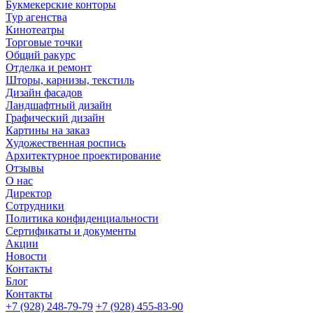
Букмекерские конторы
Тур агенства
Кинотеатры
Торговые точки
Общий ракурс
Отделка и ремонт
Шторы, карнизы, текстиль
Дизайн фасадов
Ландшафтный дизайн
Графический дизайн
Картины на заказ
Художественная роспись
Архитектурное проектирование
Отзывы
О нас
Директор
Сотрудники
Политика конфиденциальности
Сертификаты и документы
Акции
Новости
Контакты
Блог
Контакты
+7 (928) 248-79-79
+7 (928) 455-83-90