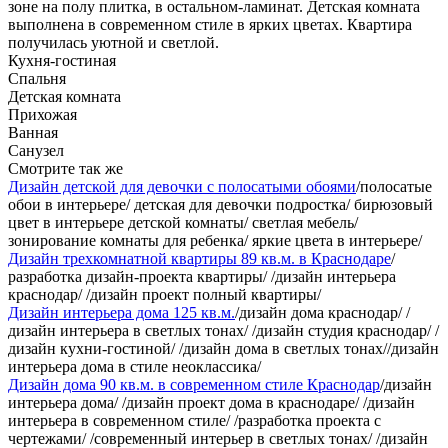
зоне на полу плитка, в остальном-ламинат. Детская комната
выполнена в современном стиле в ярких цветах. Квартира
получилась уютной и светлой.
Кухня-гостиная
Спальня
Детская комната
Прихожая
Ванная
Санузел
Смотрите так же
Дизайн детской для девочки с полосатыми обоями
/полосатые
обои в интерьере/ детская для девочки подростка/ бирюзовый
цвет в интерьере детской комнаты/ светлая мебель/
зонирование комнаты для ребенка/ яркие цвета в интерьере/
Дизайн трехкомнатной квартиры 89 кв.м. в Краснодаре
/
разработка дизайн-проекта квартиры/ /дизайн интерьера
краснодар/ /дизайн проект полный квартиры/
Дизайн интерьера дома 125 кв.м.
/дизайн дома краснодар/ /
дизайн интерьера в светлых тонах/ /дизайн студия краснодар/ /
дизайн кухни-гостиной/ /дизайн дома в светлых тонах//дизайн
интерьера дома в стиле неоклассика/
Дизайн дома 90 кв.м. в современном стиле Краснодар
/дизайн
интерьера дома/ /дизайн проект дома в краснодаре/ /дизайн
интерьера в современном стиле/ /разработка проекта с
чертежами/ /современный интерьер в светлых тонах/ /дизайн