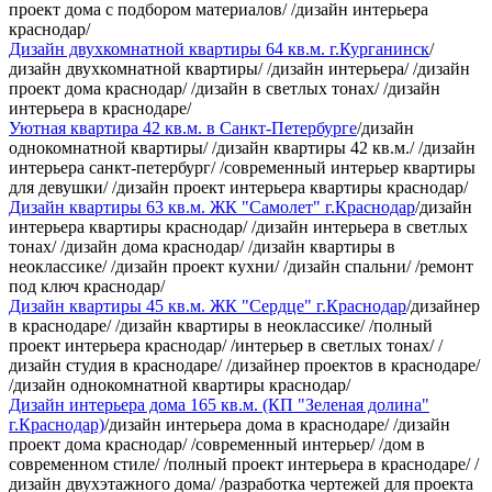
проект дома с подбором материалов/ /дизайн интерьера
краснодар/
Дизайн двухкомнатной квартиры 64 кв.м. г.Курганинск
/
дизайн двухкомнатной квартиры/ /дизайн интерьера/ /дизайн
проект дома краснодар/ /дизайн в светлых тонах/ /дизайн
интерьера в краснодаре/
Уютная квартира 42 кв.м. в Санкт-Петербурге
/дизайн
однокомнатной квартиры/ /дизайн квартиры 42 кв.м./ /дизайн
интерьера санкт-петербург/ /современный интерьер квартиры
для девушки/ /дизайн проект интерьера квартиры краснодар/
Дизайн квартиры 63 кв.м. ЖК "Самолет" г.Краснодар
/дизайн
интерьера квартиры краснодар/ /дизайн интерьера в светлых
тонах/ /дизайн дома краснодар/ /дизайн квартиры в
неоклассике/ /дизайн проект кухни/ /дизайн спальни/ /ремонт
под ключ краснодар/
Дизайн квартиры 45 кв.м. ЖК "Сердце" г.Краснодар
/дизайнер
в краснодаре/ /дизайн квартиры в неоклассике/ /полный
проект интерьера краснодар/ /интерьер в светлых тонах/ /
дизайн студия в краснодаре/ /дизайнер проектов в краснодаре/
/дизайн однокомнатной квартиры краснодар/
Дизайн интерьера дома 165 кв.м. (КП "Зеленая долина"
г.Краснодар)
/дизайн интерьера дома в краснодаре/ /дизайн
проект дома краснодар/ /современный интерьер/ /дом в
современном стиле/ /полный проект интерьера в краснодаре/ /
дизайн двухэтажного дома/ /разработка чертежей для проекта