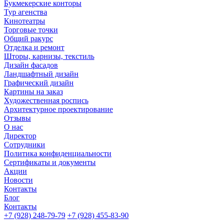
Букмекерские конторы
Тур агенства
Кинотеатры
Торговые точки
Общий ракурс
Отделка и ремонт
Шторы, карнизы, текстиль
Дизайн фасадов
Ландшафтный дизайн
Графический дизайн
Картины на заказ
Художественная роспись
Архитектурное проектирование
Отзывы
О нас
Директор
Сотрудники
Политика конфиденциальности
Сертификаты и документы
Акции
Новости
Контакты
Блог
Контакты
+7 (928) 248-79-79
+7 (928) 455-83-90