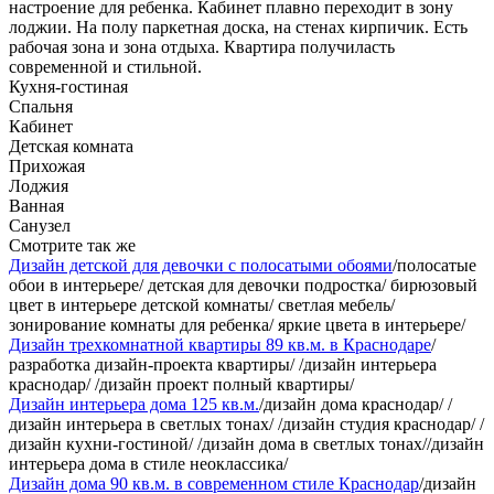
настроение для ребенка. Кабинет плавно переходит в зону
лоджии. На полу паркетная доска, на стенах кирпичик. Есть
рабочая зона и зона отдыха. Квартира получиласть
современной и стильной.
Кухня-гостиная
Спальня
Кабинет
Детская комната
Прихожая
Лоджия
Ванная
Санузел
Смотрите так же
Дизайн детской для девочки с полосатыми обоями
/полосатые
обои в интерьере/ детская для девочки подростка/ бирюзовый
цвет в интерьере детской комнаты/ светлая мебель/
зонирование комнаты для ребенка/ яркие цвета в интерьере/
Дизайн трехкомнатной квартиры 89 кв.м. в Краснодаре
/
разработка дизайн-проекта квартиры/ /дизайн интерьера
краснодар/ /дизайн проект полный квартиры/
Дизайн интерьера дома 125 кв.м.
/дизайн дома краснодар/ /
дизайн интерьера в светлых тонах/ /дизайн студия краснодар/ /
дизайн кухни-гостиной/ /дизайн дома в светлых тонах//дизайн
интерьера дома в стиле неоклассика/
Дизайн дома 90 кв.м. в современном стиле Краснодар
/дизайн