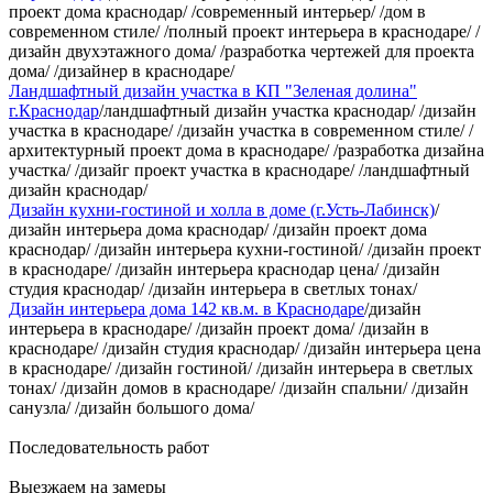
проект дома краснодар/ /современный интерьер/ /дом в
современном стиле/ /полный проект интерьера в краснодаре/ /
дизайн двухэтажного дома/ /разработка чертежей для проекта
дома/ /дизайнер в краснодаре/
Ландшафтный дизайн участка в КП "Зеленая долина"
г.Краснодар
/ландшафтный дизайн участка краснодар/ /дизайн
участка в краснодаре/ /дизайн участка в современном стиле/ /
архитектурный проект дома в краснодаре/ /разработка дизайна
участка/ /дизайг проект участка в краснодаре/ /ландшафтный
дизайн краснодар/
Дизайн кухни-гостиной и холла в доме (г.Усть-Лабинск)
/
дизайн интерьера дома краснодар/ /дизайн проект дома
краснодар/ /дизайн интерьера кухни-гостиной/ /дизайн проект
в краснодаре/ /дизайн интерьера краснодар цена/ /дизайн
студия краснодар/ /дизайн интерьера в светлых тонах/
Дизайн интерьера дома 142 кв.м. в Краснодаре
/дизайн
интерьера в краснодаре/ /дизайн проект дома/ /дизайн в
краснодаре/ /дизайн студия краснодар/ /дизайн интерьера цена
в краснодаре/ /дизайн гостиной/ /дизайн интерьера в светлых
тонах/ /дизайн домов в краснодаре/ /дизайн спальни/ /дизайн
санузла/ /дизайн большого дома/
Последовательность работ
Выезжаем на замеры