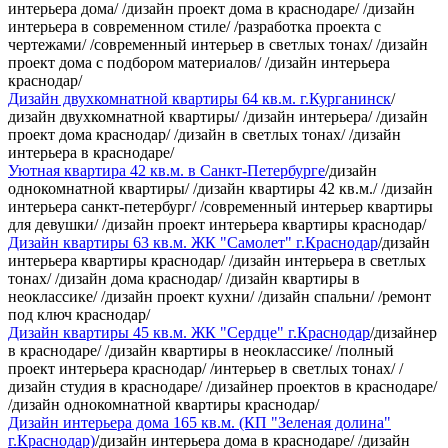
интерьера дома/ /дизайн проект дома в краснодаре/ /дизайн
интерьера в современном стиле/ /разработка проекта с
чертежами/ /современный интерьер в светлых тонах/ /дизайн
проект дома с подбором материалов/ /дизайн интерьера
краснодар/
Дизайн двухкомнатной квартиры 64 кв.м. г.Курганинск
/
дизайн двухкомнатной квартиры/ /дизайн интерьера/ /дизайн
проект дома краснодар/ /дизайн в светлых тонах/ /дизайн
интерьера в краснодаре/
Уютная квартира 42 кв.м. в Санкт-Петербурге
/дизайн
однокомнатной квартиры/ /дизайн квартиры 42 кв.м./ /дизайн
интерьера санкт-петербург/ /современный интерьер квартиры
для девушки/ /дизайн проект интерьера квартиры краснодар/
Дизайн квартиры 63 кв.м. ЖК "Самолет" г.Краснодар
/дизайн
интерьера квартиры краснодар/ /дизайн интерьера в светлых
тонах/ /дизайн дома краснодар/ /дизайн квартиры в
неоклассике/ /дизайн проект кухни/ /дизайн спальни/ /ремонт
под ключ краснодар/
Дизайн квартиры 45 кв.м. ЖК "Сердце" г.Краснодар
/дизайнер
в краснодаре/ /дизайн квартиры в неоклассике/ /полный
проект интерьера краснодар/ /интерьер в светлых тонах/ /
дизайн студия в краснодаре/ /дизайнер проектов в краснодаре/
/дизайн однокомнатной квартиры краснодар/
Дизайн интерьера дома 165 кв.м. (КП "Зеленая долина"
г.Краснодар)
/дизайн интерьера дома в краснодаре/ /дизайн