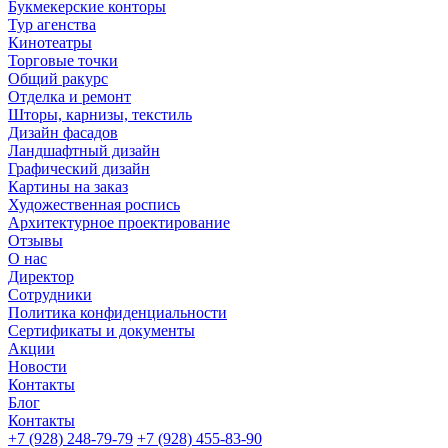
Букмекерские конторы
Тур агенства
Кинотеатры
Торговые точки
Общий ракурс
Отделка и ремонт
Шторы, карнизы, текстиль
Дизайн фасадов
Ландшафтный дизайн
Графический дизайн
Картины на заказ
Художественная роспись
Архитектурное проектирование
Отзывы
О нас
Директор
Сотрудники
Политика конфиденциальности
Сертификаты и документы
Акции
Новости
Контакты
Блог
Контакты
+7 (928) 248-79-79
+7 (928) 455-83-90