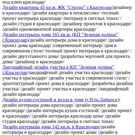
под ключ краснодар/
Дизайн квартиры 45 кв.м. ЖК "Сердце" г.Краснодар
/дизайнер
в краснодаре/ /дизайн квартиры в неоклассике/ /полный
проект интерьера краснодар/ /интерьер в светлых тонах/ /
дизайн студия в краснодаре/ /дизайнер проектов в краснодаре/
/дизайн однокомнатной квартиры краснодар/
Дизайн интерьера дома 165 кв.м. (КП "Зеленая долина"
г.Краснодар)
/дизайн интерьера дома в краснодаре/ /дизайн
проект дома краснодар/ /современный интерьер/ /дом в
современном стиле/ /полный проект интерьера в краснодаре/ /
дизайн двухэтажного дома/ /разработка чертежей для проекта
дома/ /дизайнер в краснодаре/
Ландшафтный дизайн участка в КП "Зеленая долина"
г.Краснодар
/ландшафтный дизайн участка краснодар/ /дизайн
участка в краснодаре/ /дизайн участка в современном стиле/ /
архитектурный проект дома в краснодаре/ /разработка дизайна
участка/ /дизайг проект участка в краснодаре/ /ландшафтный
дизайн краснодар/
Дизайн кухни-гостиной и холла в доме (г.Усть-Лабинск)
/
дизайн интерьера дома краснодар/ /дизайн проект дома
краснодар/ /дизайн интерьера кухни-гостиной/ /дизайн проект
в краснодаре/ /дизайн интерьера краснодар цена/ /дизайн
студия краснодар/ /дизайн интерьера в светлых тонах/
Дизайн интерьера дома 142 кв.м. в Краснодаре
/дизайн
интерьера в краснодаре/ /дизайн проект дома/ /дизайн в