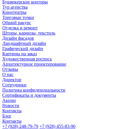
Букмекерские конторы
Тур агенства
Кинотеатры
Торговые точки
Общий ракурс
Отделка и ремонт
Шторы, карнизы, текстиль
Дизайн фасадов
Ландшафтный дизайн
Графический дизайн
Картины на заказ
Художественная роспись
Архитектурное проектирование
Отзывы
О нас
Директор
Сотрудники
Политика конфиденциальности
Сертификаты и документы
Акции
Новости
Контакты
Блог
Контакты
+7 (928) 248-79-79
+7 (928) 455-83-90