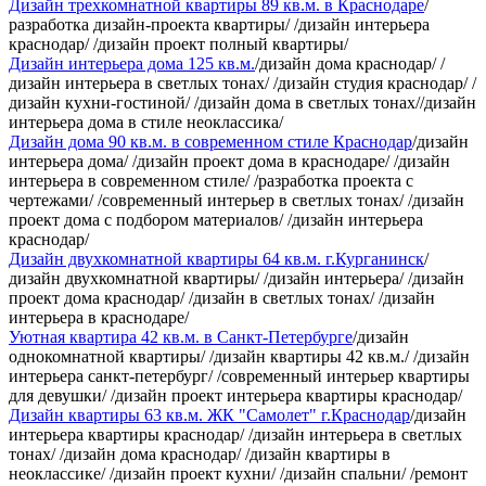
Дизайн трехкомнатной квартиры 89 кв.м. в Краснодаре
/
разработка дизайн-проекта квартиры/ /дизайн интерьера
краснодар/ /дизайн проект полный квартиры/
Дизайн интерьера дома 125 кв.м.
/дизайн дома краснодар/ /
дизайн интерьера в светлых тонах/ /дизайн студия краснодар/ /
дизайн кухни-гостиной/ /дизайн дома в светлых тонах//дизайн
интерьера дома в стиле неоклассика/
Дизайн дома 90 кв.м. в современном стиле Краснодар
/дизайн
интерьера дома/ /дизайн проект дома в краснодаре/ /дизайн
интерьера в современном стиле/ /разработка проекта с
чертежами/ /современный интерьер в светлых тонах/ /дизайн
проект дома с подбором материалов/ /дизайн интерьера
краснодар/
Дизайн двухкомнатной квартиры 64 кв.м. г.Курганинск
/
дизайн двухкомнатной квартиры/ /дизайн интерьера/ /дизайн
проект дома краснодар/ /дизайн в светлых тонах/ /дизайн
интерьера в краснодаре/
Уютная квартира 42 кв.м. в Санкт-Петербурге
/дизайн
однокомнатной квартиры/ /дизайн квартиры 42 кв.м./ /дизайн
интерьера санкт-петербург/ /современный интерьер квартиры
для девушки/ /дизайн проект интерьера квартиры краснодар/
Дизайн квартиры 63 кв.м. ЖК "Самолет" г.Краснодар
/дизайн
интерьера квартиры краснодар/ /дизайн интерьера в светлых
тонах/ /дизайн дома краснодар/ /дизайн квартиры в
неоклассике/ /дизайн проект кухни/ /дизайн спальни/ /ремонт