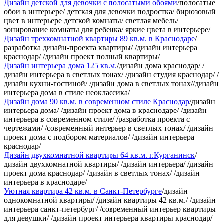
Дизайн детской для девочки с полосатыми обоями
/полосатые
обои в интерьере/ детская для девочки подростка/ бирюзовый
цвет в интерьере детской комнаты/ светлая мебель/
зонирование комнаты для ребенка/ яркие цвета в интерьере/
Дизайн трехкомнатной квартиры 89 кв.м. в Краснодаре
/
разработка дизайн-проекта квартиры/ /дизайн интерьера
краснодар/ /дизайн проект полный квартиры/
Дизайн интерьера дома 125 кв.м.
/дизайн дома краснодар/ /
дизайн интерьера в светлых тонах/ /дизайн студия краснодар/ /
дизайн кухни-гостиной/ /дизайн дома в светлых тонах//дизайн
интерьера дома в стиле неоклассика/
Дизайн дома 90 кв.м. в современном стиле Краснодар
/дизайн
интерьера дома/ /дизайн проект дома в краснодаре/ /дизайн
интерьера в современном стиле/ /разработка проекта с
чертежами/ /современный интерьер в светлых тонах/ /дизайн
проект дома с подбором материалов/ /дизайн интерьера
краснодар/
Дизайн двухкомнатной квартиры 64 кв.м. г.Курганинск
/
дизайн двухкомнатной квартиры/ /дизайн интерьера/ /дизайн
проект дома краснодар/ /дизайн в светлых тонах/ /дизайн
интерьера в краснодаре/
Уютная квартира 42 кв.м. в Санкт-Петербурге
/дизайн
однокомнатной квартиры/ /дизайн квартиры 42 кв.м./ /дизайн
интерьера санкт-петербург/ /современный интерьер квартиры
для девушки/ /дизайн проект интерьера квартиры краснодар/