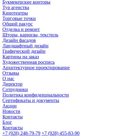
Букмекерские конторы
Тур агенства
Кинотеатры
Торговые точки
Общий ракурс
Отделка и ремонт
Шторы, карнизы, текстиль
Дизайн фасадов
Ландшафтный дизайн
Графический дизайн
Картины на заказ
Художественная роспись
Архитектурное проектирование
Отзывы
О нас
Директор
Сотрудники
Политика конфиденциальности
Сертификаты и документы
Акции
Новости
Контакты
Блог
Контакты
+7 (928) 248-79-79
+7 (928) 455-83-90