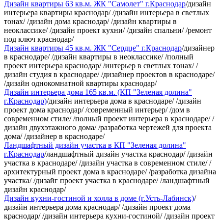
Дизайн квартиры 63 кв.м. ЖК "Самолет" г.Краснодар
/дизайн
интерьера квартиры краснодар/ /дизайн интерьера в светлых
тонах/ /дизайн дома краснодар/ /дизайн квартиры в
неоклассике/ /дизайн проект кухни/ /дизайн спальни/ /ремонт
под ключ краснодар/
Дизайн квартиры 45 кв.м. ЖК "Сердце" г.Краснодар
/дизайнер
в краснодаре/ /дизайн квартиры в неоклассике/ /полный
проект интерьера краснодар/ /интерьер в светлых тонах/ /
дизайн студия в краснодаре/ /дизайнер проектов в краснодаре/
/дизайн однокомнатной квартиры краснодар/
Дизайн интерьера дома 165 кв.м. (КП "Зеленая долина"
г.Краснодар)
/дизайн интерьера дома в краснодаре/ /дизайн
проект дома краснодар/ /современный интерьер/ /дом в
современном стиле/ /полный проект интерьера в краснодаре/ /
дизайн двухэтажного дома/ /разработка чертежей для проекта
дома/ /дизайнер в краснодаре/
Ландшафтный дизайн участка в КП "Зеленая долина"
г.Краснодар
/ландшафтный дизайн участка краснодар/ /дизайн
участка в краснодаре/ /дизайн участка в современном стиле/ /
архитектурный проект дома в краснодаре/ /разработка дизайна
участка/ /дизайг проект участка в краснодаре/ /ландшафтный
дизайн краснодар/
Дизайн кухни-гостиной и холла в доме (г.Усть-Лабинск)
/
дизайн интерьера дома краснодар/ /дизайн проект дома
краснодар/ /дизайн интерьера кухни-гостиной/ /дизайн проект